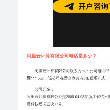
阿里云计算有限公司电话是多少？
阿里云计算有限公司联
系方式：公司电话0
5
预
***.com，该公司在爱企查共有6条联系方式
公司介绍：
阿里云计算有限公司是2008-04-08在浙江
塘科技经济区块12号。