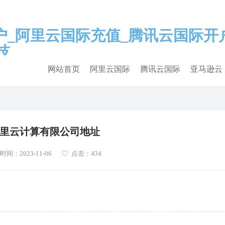
网站首页
阿里云国际
腾讯云国际
亚马逊云
里云计算有限公司地址
间：2023-11-06
点击：434