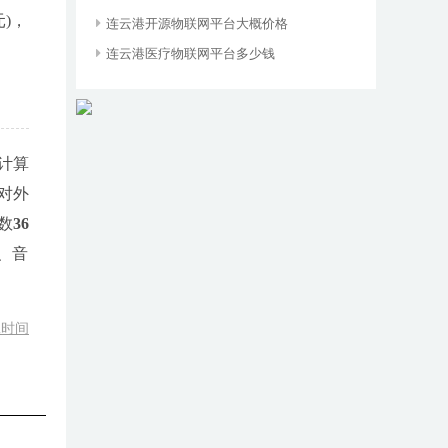
元)，
连云港开源物联网平台大概价格
连云港医疗物联网平台多少钱
计算
对外
数
36
p、音
工时间