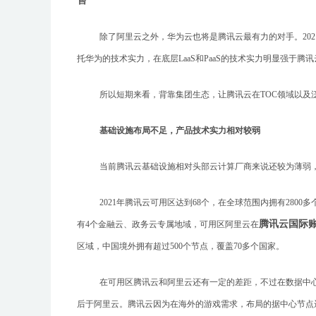
售
除了阿里云之外，华为云也将是腾讯云最有力的对手。20
托华为的技术实力，在底层LaaS和PaaS的技术实力明显强于
所以短期来看，背靠集团生态，让腾讯云在TOC领域以及
基础设施布局不足，产品技术实力相对较弱
当前腾讯云基础设施相对头部云计算厂商来说还较为薄弱
2021年腾讯云可用区达到68个，在全球范围内拥有280
腾讯云国际
有4个金融云、政务云专属地域，可用区阿里云在
区域，中国境外拥有超过500个节点，覆盖70多个国家。
在可用区腾讯云和阿里云还有一定的差距，不过在数据中
后于阿里云。腾讯云因为在海外的游戏需求，布局的据中心节点