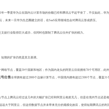
21年一季度华为云在国内云计算市场的份额已经和腾讯云平起平坐了，不仅如此，华
腾讯云，未来一旦华为生态圈建立的话，在SaaS应用领域也会对腾讯云形成挤压。
泛文娱行业取得巨大成功，但同时也限制了腾讯云往外扩张的精力。
，短期的扩张仍然是其主基调。
0多个网络节点，覆盖59个国家和地区；作为国内龙头的阿里云目前拥有78个可用区，此
账号出售
全球拥有超过2800个边缘计算节点，中国境内拥有超过2300个节点，覆盖31
心节点上腾讯云经过这几年的大幅扩张已经和阿里云相差无几，但是在境内节点还是
远远大于阿里云，但这些数据节点并未带来充分的规模化效应，使得短期腾讯云的利