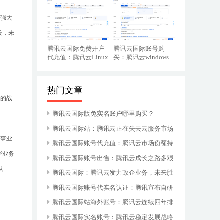
市场第一
力强大
云，未
腾讯云国际免费开户
腾讯云国际账号购
代充值：腾讯云Linux
买：腾讯云windows
云服务器配置教程
服务器配置教程
热门文章
团的战
腾讯云国际版免实名账户哪里购买？
腾讯云国际站：腾讯云正在失去云服务市场
络事业
的“二把手”地位
腾讯云国际账号代充值：腾讯云市场份额持
些业务
续扩大
腾讯云国际账号出售：腾讯云成长之路多艰
认
难
腾讯云国际：腾讯云发力政企业务，未来胜
算几何？
腾讯云国际账号代实名认证：腾讯宣布自研
业务完成全面上云
腾讯云国际站海外账号：腾讯云连续四年排
名中国音视频解决市场第一
腾讯云国际实名账号：腾讯云稳定发展战略