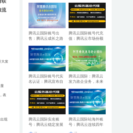
请联
场的“二把手”地位
推流
腾讯云国际账号出
腾讯云国际账号代充
售：腾讯云成长之路
值：腾讯云市场份额
多艰难
持续扩大
济大发
腾讯云国际账号代实
腾讯云国际：腾讯云
名认证：腾讯宣布自
发力政企业务，未来
据显
研业务完成全面上云
胜算几何？
，表
腾讯云国际实名账
腾讯云国际站海外账
场出现
号：腾讯云稳定发展
号：腾讯云连续四年
战略
排名中国音视频解决