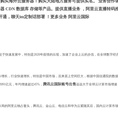
购买海外云服务器！购买大陆地方服务可提供实名。 业务合作
器 CDN 数据库 存储等产品。提供直播业务 ，阿里云直播转码
通，聊天im定制话部署 ！更多业务 阿里云国际
处于快速发展中，特别是2020年疫情的出现，加速了企业上云的步伐，在全球数字经
步增长，行业快速增长，特别是中国市场，后来居上空间巨大，根据中国信通院的数
腾讯云国际账号出售
2091亿元，年均增速超过45%，
远远大于全球云计算市场增速
布局的阿里云独占鳌头，腾讯云、金山云、电信云和华为云紧随其后，国内云计算市