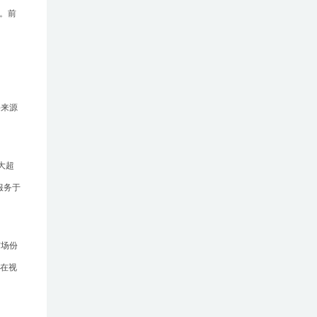
额。前
要来源
大超
服务于
市场份
在视