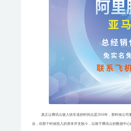
真正让腾讯云驶入快车道的时间点是2016年，那时候公
业，但那个时候投入的资本开支较小，以致于腾讯云的数据中心建