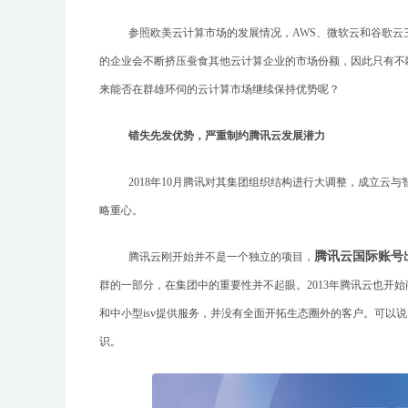
参照欧美云计算市场的发展情况，AWS、微软云和谷歌云
的企业会不断挤压蚕食其他云计算企业的市场份额，因此只有不
来能否在群雄环伺的云计算市场继续保持优势呢？
错失先发优势，严重制约腾讯云发展潜力
2018年10月腾讯对其集团组织结构进行大调整，成立
略重心。
腾讯云国际账号
腾讯云刚开始并不是一个独立的项目，
群的一部分，在集团中的重要性并不起眼。2013年腾讯云也开
和中小型isv提供服务，并没有全面开拓生态圈外的客户。可以
识。