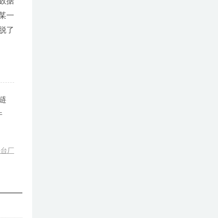
数据
某一
脱了
链
件
平台厂